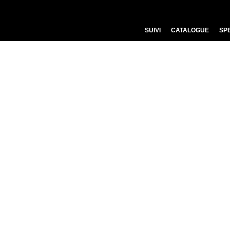
SUIVI
CATALOGUE
SP
FEUX
FEUX T