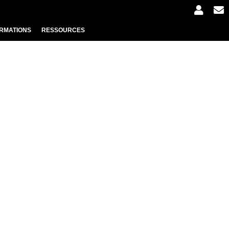
RMATIONS
RESSOURCES
PLANFEU - CRÉER UN SCHÉMA
DOCS À TÉLÉCHARGER
NEWSLETTER PRO
AIDES AUX ENTREPRENEURS
RÉGLEMENTATIONS
CATALOGUE DE SPECTACLES