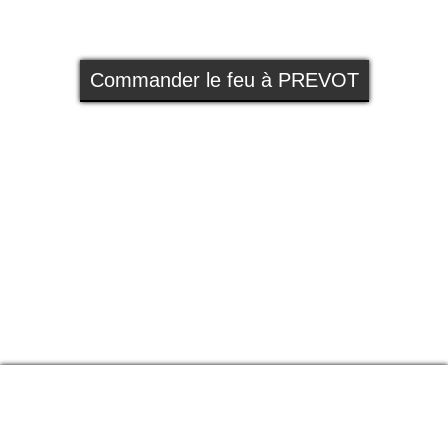
Commander le feu à PREVOT
Qui sommes nous ?
Catalogue produits
finale3D - La passerelle